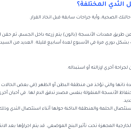
 الثدي المختلفة؟
تك الصحية، وأية جراحات سابقة قبل اتخاذ القرار.
طريق ممددات الأنسجة (بالون) يتم زرعه داخل الجسم، ثم حقن الب
شكل دوري مرة في الأسبوع لعدة أسابيع قليلة. العديد من السيدات 
جراحة أخري لإزالته أو استبداله.
 ذاتها والتي تؤخذ من منطقة البطن أو الظهر (في بعض الحالات قد
احتفاظ الأنسجة المنقولة بنفس مصدر تدفق الدم لها. في أحيان أخر
يد.
 استئصال الحلمة والمنطقة الداكنة حولها أثناء استئصال الثدي وذ
خارجية المجهزة تحت تأثير البنج الموضعي. قد يتم اجراؤها بعد الان