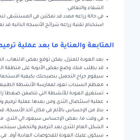
الشفاء والتعافي.
استخدام تقنية زراعه شرائح الأنسجه الذاتيه قد تمتد الإقا
المتابعة والعناية ما بعد عملية ترمي
بعد العودة للمنزل، يمكن توقع بعض الالتهاب، التورم، وال
قد يطلب منك وضع بعض الأدوية على منطقة الجرح
سيقوم جراح التجميل بنصيحتك بكيفية الاستحمام، 
معظم السيدات تعود لممارسة الأنشطة الطبيعية في خلال من 6-8 أسابيع ب
تستغرق العودة للأنشطة التي تتضمن ضغطا زائدا
عملية استئصال الثدي ومن بعدها عملية ترميم وتج
بدلا من الإحساس بالألم في مكان أخذ الأنسجة، ق
في وقت ما، بعض الإحساس سيعود الي الثدي. م
الشكل العام للثدي بعد الترميم والتجميل سيتح
سيكون عليك العودة للفحوصات العادية أولا. في 