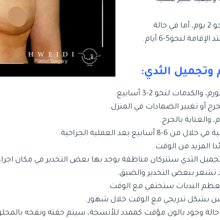
في حالة زراعه ممدد قد تمكثين في المستشفى لنحو 2 يوم، أما في حالة
مة لنحو5-6 أيام.
م وتجميل الثدي:
كدمات لنحو 2-3 أسابيع.
 أو تغيير الضمادات في المنزل.
والعناية بالجرح.
عد العملية الجراحية.
 المزيد من الوقت.
ميل الثدي ستتركان مناطقة يوجد بها بعض التخدير في مكان اجراء 
د تشعر ببعض التخدير والضيق.
عظم الندبات ستختفي مع الوقت.
سن بشكل تدريجي مع الوقت خلال شهور.
حالة وجود بالون مؤقت كممدد للأنسجة، سيتم حقنه ونفخه بالمحل