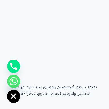
chaty
Hide
© 2026 دكتور أحمد صبحى هويدى إستشارى جراحات
التجميل والترميم {جميع الحقوق محفوظة}